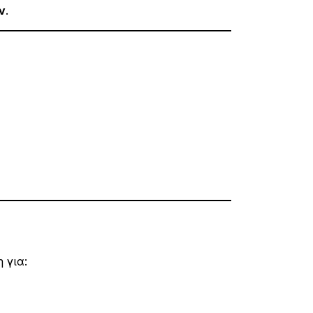
ν
.
 για: