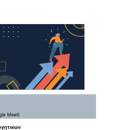
le Meet)
ογητικών