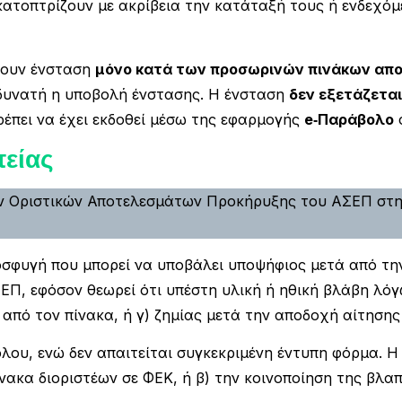
ατοπτρίζουν με ακρίβεια την κατάταξή τους ή ενδεχόμε
ουν ένσταση
μόνο κατά των προσωρινών πινάκων απ
 δυνατή η υποβολή ένστασης. Η ένσταση
δεν εξετάζεται
πρέπει να έχει εκδοθεί μέσω της εφαρμογής
e‑Παράβολο
είας
ν Οριστικών Αποτελεσμάτων Προκήρυξης του ΑΣΕΠ στην
ροσφυγή που μπορεί να υποβάλει υποψήφιος μετά από τ
Π, εφόσον θεωρεί ότι υπέστη υλική ή ηθική βλάβη λόγ
 από τον πίνακα, ή γ) ζημίας μετά την αποδοχή αίτηση
ου, ενώ δεν απαιτείται συγκεκριμένη έντυπη φόρμα. Η 
νακα διοριστέων σε ΦΕΚ, ή β) την κοινοποίηση της βλα