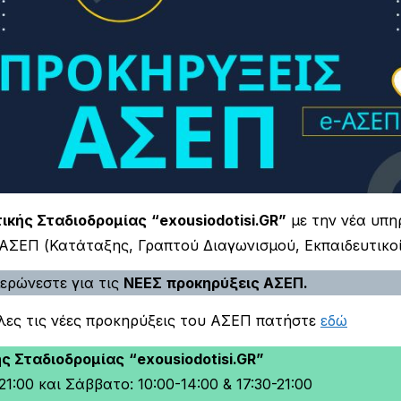
ικής Σταδιοδρομίας
“exousiodotisi.GR”
με την νέα υπη
 ΑΣΕΠ (Κατάταξης, Γραπτού Διαγωνισμού, Εκπαιδευτικοί
ερώνεστε για τις
ΝΕΕΣ
προκηρύξεις ΑΣΕΠ.
όλες τις νέες προκηρύξεις του ΑΣΕΠ πατήστε
εδώ
ής Σταδιοδρομίας
“exousiodotisi.GR”
1:00 και Σάββατο: 10:00-14:00 & 17:30-21:00