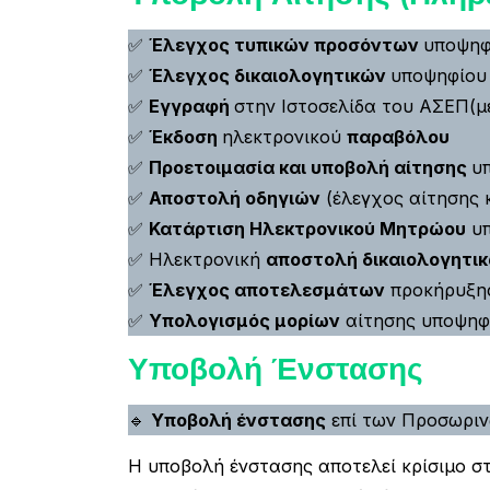
✅
Έλεγχος τυπικών προσόντων
υποψηφ
✅
Έλεγχος δικαιολογητικών
υποψηφίου
✅
Εγγραφή
στην Ιστοσελίδα του ΑΣΕΠ(με
✅
Έκδοση
ηλεκτρονικού
παραβόλου
✅
Προετοιμασία και υποβολή αίτησης
υ
✅
Αποστολή οδηγιών
(έλεγχος αίτησης 
✅
Κατάρτιση Ηλεκτρονικού Μητρώου
υπ
✅ Ηλεκτρονική
αποστολή δικαιολογητι
✅
Έλεγχος αποτελεσμάτων
προκήρυξης
✅
Υπολογισμός μορίων
αίτησης υποψηφί
Υποβολή Ένστασης
🔹
Υποβολή ένστασης
επί των Προσωριν
Η υποβολή ένστασης αποτελεί κρίσιμο σ