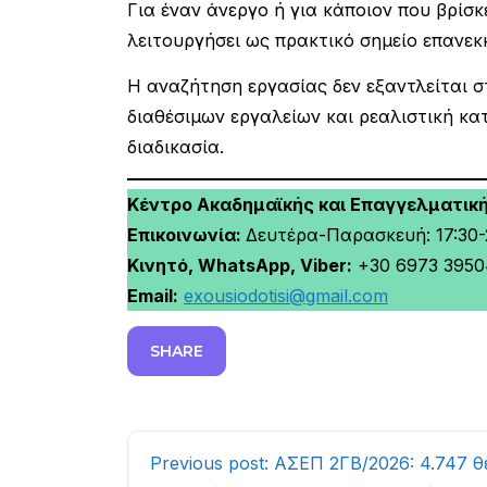
Για έναν άνεργο ή για κάποιον που βρίσ
λειτουργήσει ως πρακτικό σημείο επανεκ
Η αναζήτηση εργασίας δεν εξαντλείται 
διαθέσιμων εργαλείων και ρεαλιστική κ
διαδικασία.
Κέντρο Ακαδημαϊκής και Επαγγελματικ
Επικοινωνία:
Δευτέρα-Παρασκευή: 17:30-2
Κινητό, WhatsApp, Viber:
+30 6973 3950
Email:
exousiodotisi@gmail.com
SHARE
Continue
Previous post: ΑΣΕΠ 2ΓΒ/2026: 4.747 θ