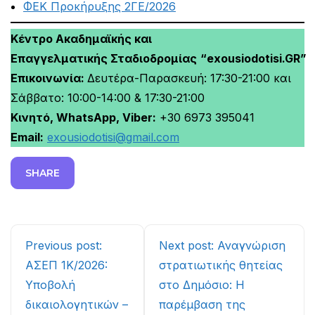
ΦΕΚ Προκήρυξης 2ΓΕ/2026
Κέντρο Ακαδημαϊκής και
Επαγγελματικής Σταδιοδρομίας
“exousiodotisi.GR”
Επικοινωνία:
Δευτέρα-Παρασκευή: 17:30-21:00 και
Σάββατο: 10:00-14:00 & 17:30-21:00
Κινητό, WhatsApp, Viber:
+30 6973 395041
Email:
exousiodotisi@gmail.com
SHARE
Continue
Previous post:
Next post: Αναγνώριση
Reading
ΑΣΕΠ 1Κ/2026:
στρατιωτικής θητείας
Υποβολή
στο Δημόσιο: Η
δικαιολογητικών –
παρέμβαση της