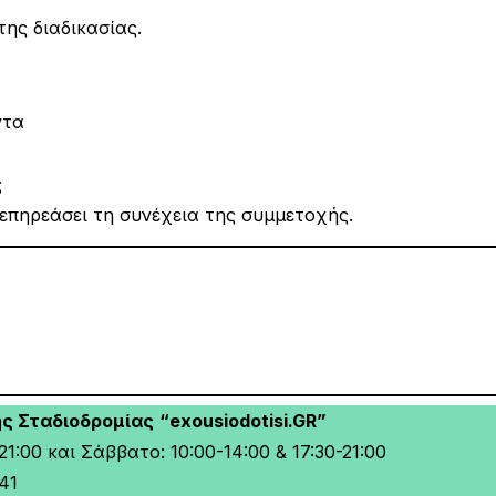
της διαδικασίας.
ντα
ς
επηρεάσει τη συνέχεια της συμμετοχής.
ής Σταδιοδρομίας
“exousiodotisi.GR”
1:00 και Σάββατο: 10:00-14:00 & 17:30-21:00
41