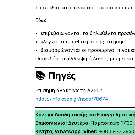
Το στάδιο αυτό είναι από τα πιο κρίσιμα 
Εδώ:
επιβεβαιώνονται τα δηλωθέντα προσό
ελέγχεται η ορθότητα της αίτησης
διαμορφώνονται οι προσωρινοί πίνακε
Οποιαδήποτε έλλειψη ή λάθος μπορεί να 
📚 Πηγές
Επίσημη ανακοίνωση ΑΣΕΠ:
https://info.asep.gr/node/78674
Κέντρο Ακαδημαϊκής και Επαγγελματικ
Επικοινωνία:
Δευτέρα-Παρασκευή: 17:30-2
Κινητό, WhatsApp, Viber:
+30 6973 3950