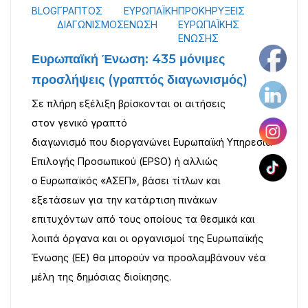
BLOG
ΓΡΑΠΤΌΣ
ΕΥΡΩΠΑΪΚΉ
ΠΡΟΚΗΡΎΞΕΙΣ
ΔΙΑΓΩΝΙΣΜΌΣ
ΈΝΩΣΗ
ΕΥΡΩΠΑΪΚΉΣ
ΈΝΩΣΗΣ
ργασία στον Ιδιωτικό Τομέα
Blog
Επικοινωνία
Ευρωπαϊκή Ένωση: 435 μόνιμες
προσλήψεις (γραπτός διαγωνισμός)
Σε πλήρη εξέλιξη βρίσκονται οι αιτήσεις
στον γενικό γραπτό
διαγωνισμό που διοργανώνει Ευρωπαϊκή Υπηρεσία
Επιλογής Προσωπικού (EPSO) ή αλλιώς
ο Ευρωπαϊκός «ΑΣΕΠ», βάσει τίτλων και
εξετάσεων για την κατάρτιση πινάκων
επιτυχόντων από τους οποίους τα θεσμικά και
λοιπά όργανα και οι οργανισμοί της Ευρωπαϊκής
Ένωσης (ΕΕ) θα μπορούν να προσλαμβάνουν νέα
μέλη της δημόσιας διοίκησης.