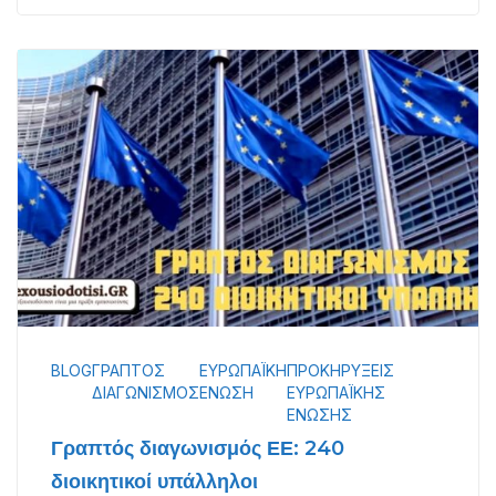
BLOG
ΓΡΑΠΤΌΣ
ΕΥΡΩΠΑΪΚΉ
ΠΡΟΚΗΡΎΞΕΙΣ
ΔΙΑΓΩΝΙΣΜΌΣ
ΈΝΩΣΗ
ΕΥΡΩΠΑΪΚΉΣ
ΈΝΩΣΗΣ
Γραπτός διαγωνισμός ΕΕ: 240
διοικητικοί υπάλληλοι