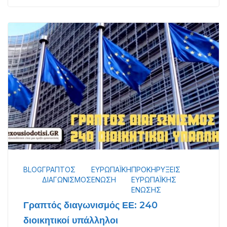
BLOG
ΓΡΑΠΤΌΣ
ΕΥΡΩΠΑΪΚΉ
ΠΡΟΚΗΡΎΞΕΙΣ
ΔΙΑΓΩΝΙΣΜΌΣ
ΈΝΩΣΗ
ΕΥΡΩΠΑΪΚΉΣ
ΈΝΩΣΗΣ
Γραπτός διαγωνισμός ΕΕ: 240
διοικητικοί υπάλληλοι