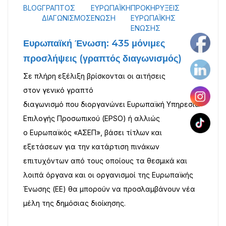
BLOG
ΓΡΑΠΤΌΣ
ΕΥΡΩΠΑΪΚΉ
ΠΡΟΚΗΡΎΞΕΙΣ
ΔΙΑΓΩΝΙΣΜΌΣ
ΈΝΩΣΗ
ΕΥΡΩΠΑΪΚΉΣ
ΈΝΩΣΗΣ
ργασία στον Ιδιωτικό Τομέα
Blog
Επικοινωνία
Ευρωπαϊκή Ένωση: 435 μόνιμες
προσλήψεις (γραπτός διαγωνισμός)
Σε πλήρη εξέλιξη βρίσκονται οι αιτήσεις
στον γενικό γραπτό
διαγωνισμό που διοργανώνει Ευρωπαϊκή Υπηρεσία
Επιλογής Προσωπικού (EPSO) ή αλλιώς
ο Ευρωπαϊκός «ΑΣΕΠ», βάσει τίτλων και
εξετάσεων για την κατάρτιση πινάκων
επιτυχόντων από τους οποίους τα θεσμικά και
λοιπά όργανα και οι οργανισμοί της Ευρωπαϊκής
Ένωσης (ΕΕ) θα μπορούν να προσλαμβάνουν νέα
μέλη της δημόσιας διοίκησης.